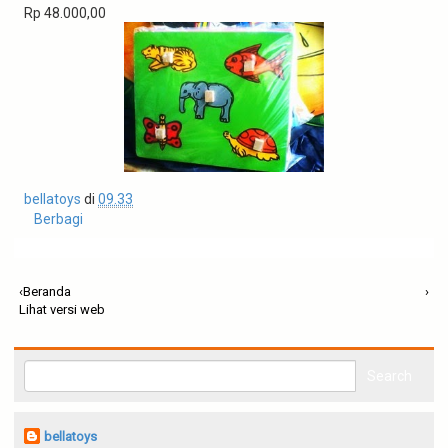
t
Rp 48.000,00
i
o
n
bellatoys
di
09.33
Berbagi
‹
Beranda
›
Lihat versi web
bellatoys