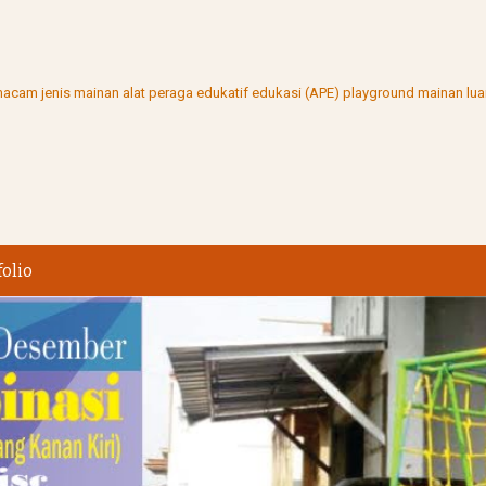
ai macam jenis mainan alat peraga edukatif edukasi (APE) playground mainan l
folio