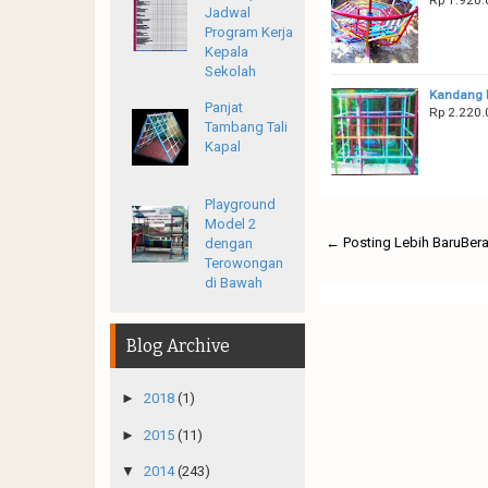
Jadwal
Program Kerja
Kepala
Sekolah
Kandang
Panjat
Rp 2.220.
Tambang Tali
Kapal
Playground
Model 2
← Posting Lebih Baru
Ber
dengan
Terowongan
di Bawah
Blog Archive
►
2018
(1)
►
2015
(11)
▼
2014
(243)