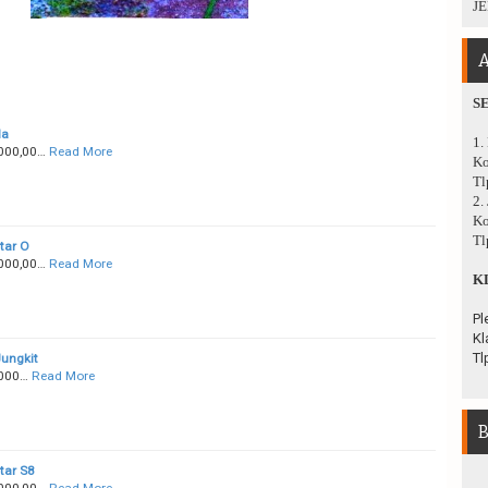
JE
A
S
la
1.
000,00…
Read More
Ko
Tl
2.
Ko
Tl
tar O
000,00…
Read More
K
Pl
Kl
Tl
ungkit
.000…
Read More
B
tar S8
000,00…
Read More