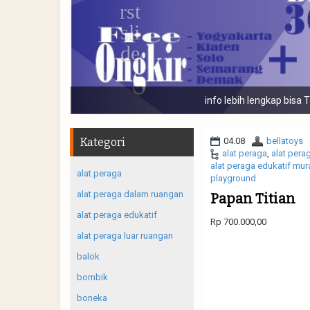
Banyak macam j
Kategori
04.08
bellatoys
alat peraga
,
alat pera
alat peraga edukatif mur
alat peraga
playground
alat peraga dalam ruangan
Papan Titian
alat peraga edukatif
Rp 700.000,00
alat peraga luar ruangan
balok
bombik
boneka