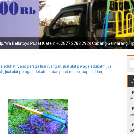
enis playground mainan luar dan menerima jasa reparasi pengecatan 
ga edukatif
,
alat peraga luar ruangan
,
jual alat peraga edukatif
,
jual
ah
,
jual alat peraga edukatif tk dan paud murah
,
papan titian
,
-
pe
-
un
-
SA