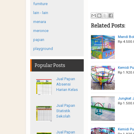
furniture
lain - lain
menara
Related Posts:
meronce
Mandi Bo
papan
Rp 4.500.
playground
Popular Posts
Kemidi Pu
Rp 1.920.
Jual Papan
Absensi
Harian Kelas
Jungkat J
Rp 1.500
Jual Papan
Statistik
Sekolah
Kemidi Pu
Jual Papan
Rp 1.920.