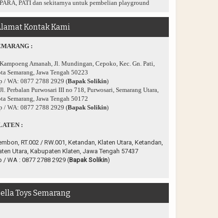
PARA, PATI dan sekitarnya untuk pembelian playground
lamat Kontak Kami
EMARANG :
 Kampoeng Amanah, Jl. Mundingan, Cepoko, Kec. Gn. Pati,
ta Semarang, Jawa Tengah 50223
p / WA: 0877 2788 2929 (
Bapak Solikin
)
 Jl. Perbalan Purwosari III no 718, Purwosari, Semarang Utara,
ta Semarang, Jawa Tengah 50172
p / WA: 0877 2788 2929 (
Bapak Solikin
)
LATEN :
embon, RT.002 / RW.001, Ketandan, Klaten Utara, Ketandan,
aten Utara, Kabupaten Klaten, Jawa Tengah 57437
p / WA :
0877 2788 2929 (
Bapak Solikin
)
ella Toys Semarang