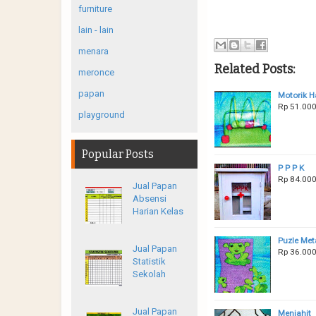
furniture
lain - lain
menara
Related Posts:
meronce
papan
Motorik H
Rp 51.00
playground
Popular Posts
P P P K
Rp 84.00
Jual Papan
Absensi
Harian Kelas
Puzle Me
Jual Papan
Rp 36.00
Statistik
Sekolah
Jual Papan
Menjahit