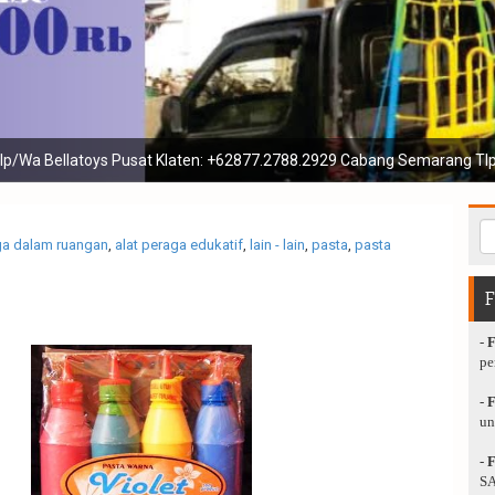
enis playground mainan luar dan menerima jasa reparasi pengecatan 
ga dalam ruangan
,
alat peraga edukatif
,
lain - lain
,
pasta
,
pasta
-
pe
-
un
-
SA