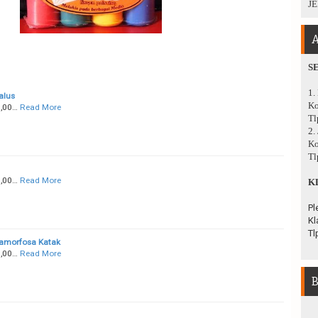
JE
A
S
1.
alus
Ko
0,00…
Read More
Tl
2.
Ko
Tl
0,00…
Read More
K
Pl
Kl
Tl
tamorfosa Katak
0,00…
Read More
B