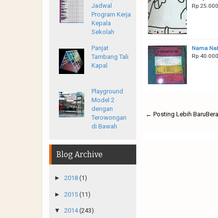
Jadwal
Rp 25.00
Program Kerja
Kepala
Sekolah
Panjat
Nama Nab
Rp 40.00
Tambang Tali
Kapal
Playground
Model 2
dengan
← Posting Lebih Baru
Ber
Terowongan
di Bawah
Blog Archive
►
2018
(1)
►
2015
(11)
▼
2014
(243)