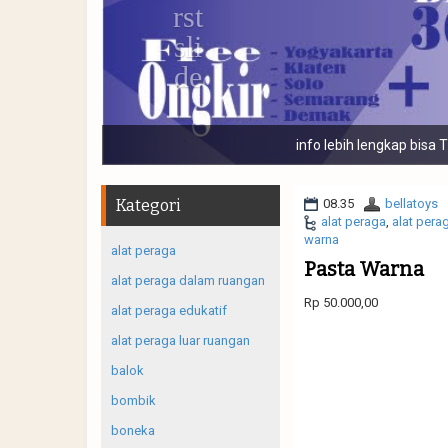
Banyak macam j
Kategori
08.35
bellatoys
alat peraga
,
alat pera
warna
alat peraga
Pasta Warna
alat peraga dalam ruangan
Rp 50.000,00
alat peraga edukatif
alat peraga luar ruangan
balok
bombik
boneka