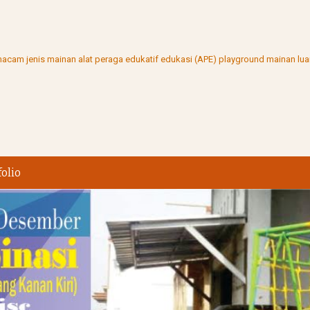
ai macam jenis mainan alat peraga edukatif edukasi (APE) playground mainan l
folio