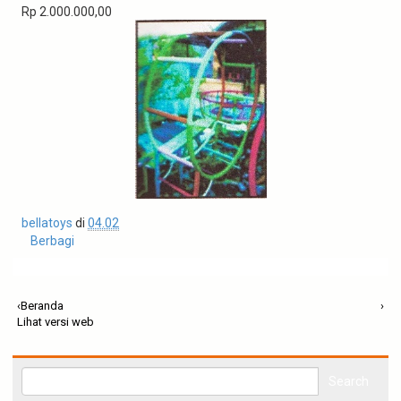
t
Rp 2.000.000,00
i
o
n
bellatoys
di
04.02
Berbagi
‹
Beranda
›
Lihat versi web