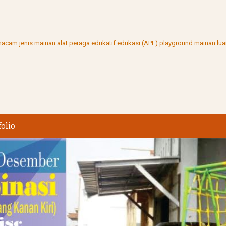
ai macam jenis mainan alat peraga edukatif edukasi (APE) playground mainan l
folio