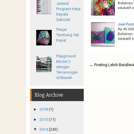
Bellatoys 
Jadwal
edukatif 
Program Kerja
Kepala
Sekolah
Jual Puzz
Rp 40.000
Panjat
Bellatoys 
Tambang Tali
edukatif 
Kapal
Playground
Model 2
← Posting Lebih Baru
Ber
dengan
Terowongan
di Bawah
Blog Archive
►
2018
(1)
►
2015
(11)
▼
2014
(243)