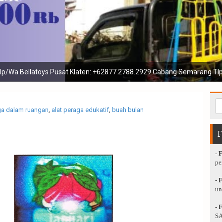
enis playground mainan luar dan menerima jasa reparasi pengecatan 
ga dalam ruangan
,
alat peraga edukatif
,
buah bulan
-
pe
-
un
-
SA