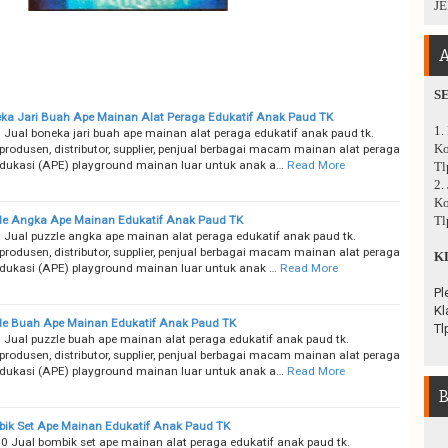
JE
A
S
ka Jari Buah Ape Mainan Alat Peraga Edukatif Anak Paud TK
1.
 Jual boneka jari buah ape mainan alat peraga edukatif anak paud tk.
Ko
produsen, distributor, supplier, penjual berbagai macam mainan alat peraga
edukasi (APE) playground mainan luar untuk anak a…
Read More
Tl
2.
Ko
le Angka Ape Mainan Edukatif Anak Paud TK
Tl
 Jual puzzle angka ape mainan alat peraga edukatif anak paud tk.
produsen, distributor, supplier, penjual berbagai macam mainan alat peraga
K
edukasi (APE) playground mainan luar untuk anak …
Read More
Pl
Kl
le Buah Ape Mainan Edukatif Anak Paud TK
Tl
 Jual puzzle buah ape mainan alat peraga edukatif anak paud tk.
produsen, distributor, supplier, penjual berbagai macam mainan alat peraga
edukasi (APE) playground mainan luar untuk anak a…
Read More
B
ik Set Ape Mainan Edukatif Anak Paud TK
0 Jual bombik set ape mainan alat peraga edukatif anak paud tk.