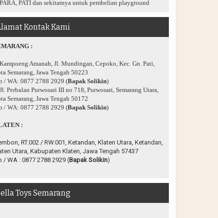
PARA, PATI dan sekitarnya untuk pembelian playground
lamat Kontak Kami
EMARANG :
 Kampoeng Amanah, Jl. Mundingan, Cepoko, Kec. Gn. Pati,
ta Semarang, Jawa Tengah 50223
p / WA: 0877 2788 2929 (
Bapak Solikin
)
 Jl. Perbalan Purwosari III no 718, Purwosari, Semarang Utara,
ta Semarang, Jawa Tengah 50172
p / WA: 0877 2788 2929 (
Bapak Solikin
)
LATEN :
embon, RT.002 / RW.001, Ketandan, Klaten Utara, Ketandan,
aten Utara, Kabupaten Klaten, Jawa Tengah 57437
p / WA :
0877 2788 2929 (
Bapak Solikin
)
ella Toys Semarang