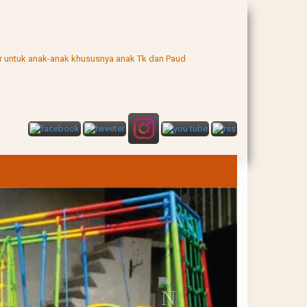
uar untuk anak-anak khususnya anak Tk dan Paud