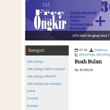
Banyak macam j
Kategori
07.18
bellatoys
alat peraga
,
alat pera
Buah Bulan
alat peraga
alat peraga dalam ruangan
Rp 40.000,00
alat peraga edukatif
alat peraga luar ruangan
balok
bombik
boneka