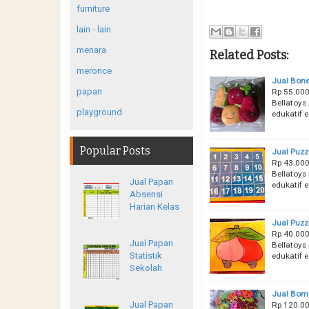
furniture
lain - lain
menara
Related Posts:
meronce
Jual Bone
papan
Rp 55.000
Bellatoys 
playground
edukatif 
Popular Posts
Jual Puzz
Rp 43.000
Bellatoys 
Jual Papan
edukatif 
Absensi
Harian Kelas
Jual Puzz
Rp 40.000
Jual Papan
Bellatoys 
Statistik
edukatif 
Sekolah
Jual Bomb
Jual Papan
Rp 120.00