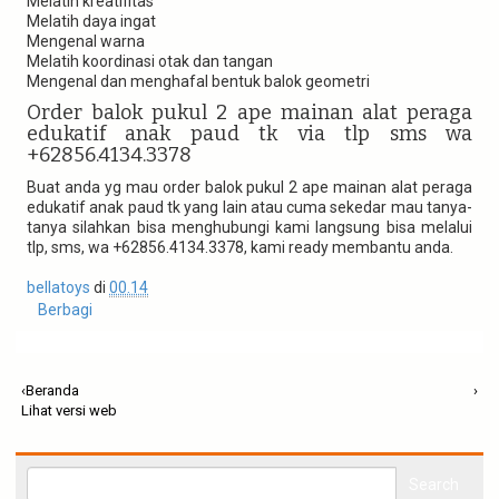
Melatih kreatifitas
Melatih daya ingat
Mengenal warna
Melatih koordinasi otak dan tangan
Mengenal dan menghafal bentuk balok geometri
Order balok pukul 2 ape mainan alat peraga
edukatif anak paud tk via tlp sms wa
+62856.4134.3378
Buat anda yg mau order balok pukul 2 ape mainan alat peraga
edukatif anak paud tk yang lain atau cuma sekedar mau tanya-
tanya silahkan bisa menghubungi kami langsung bisa melalui
tlp, sms, wa +62856.4134.3378, kami ready membantu anda.
bellatoys
di
00.14
Berbagi
‹
Beranda
›
Lihat versi web