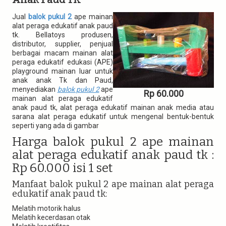
t
i
Jual
balok pukul 2
ape mainan
o
alat peraga edukatif anak paud
n
tk. Bellatoys produsen,
distributor, supplier, penjual
berbagai macam mainan alat
peraga edukatif edukasi (APE)
playground mainan luar untuk
anak anak Tk dan Paud,
menyediakan
balok pukul 2
ape
Rp 60.000
mainan alat peraga edukatif
anak paud tk, alat peraga edukatif mainan anak media atau
sarana alat peraga edukatif untuk mengenal bentuk-bentuk
seperti yang ada di gambar
Harga balok pukul 2 ape mainan
alat peraga edukatif anak paud tk :
Rp 60.000 isi 1 set
Manfaat balok pukul 2 ape mainan alat peraga
edukatif anak paud tk:
Melatih motorik halus
Melatih kecerdasan otak