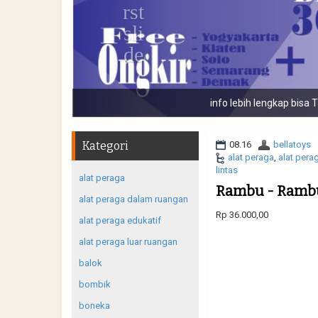
Banyak macam j
Kategori
08.16
bellatoys
alat peraga
,
alat pera
lintas
alat peraga
Rambu - Rambu
alat peraga dalam ruangan
Rp 36.000,00
alat peraga edukatif
alat peraga luar ruangan
balok
bombik
boneka