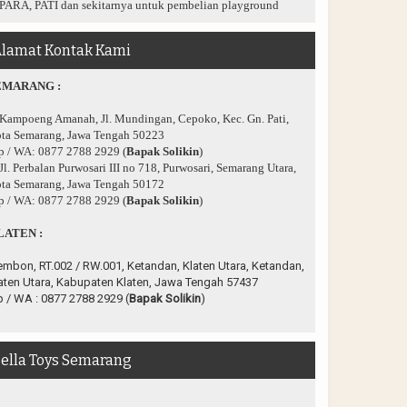
PARA, PATI dan sekitarnya untuk pembelian playground
lamat Kontak Kami
EMARANG :
 Kampoeng Amanah, Jl. Mundingan, Cepoko, Kec. Gn. Pati,
ta Semarang, Jawa Tengah 50223
p / WA: 0877 2788 2929 (
Bapak Solikin
)
 Jl. Perbalan Purwosari III no 718, Purwosari, Semarang Utara,
ta Semarang, Jawa Tengah 50172
p / WA: 0877 2788 2929 (
Bapak Solikin
)
LATEN :
embon, RT.002 / RW.001, Ketandan, Klaten Utara, Ketandan,
aten Utara, Kabupaten Klaten, Jawa Tengah 57437
p / WA :
0877 2788 2929 (
Bapak Solikin
)
ella Toys Semarang