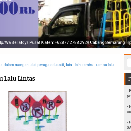
enis playground mainan luar dan menerima jasa reparasi pengecatan 
ga dalam ruangan
,
alat peraga edukatif
,
lain - lain
,
rambu - rambu lalu
 Lalu Lintas
-
pe
-
un
-
SA