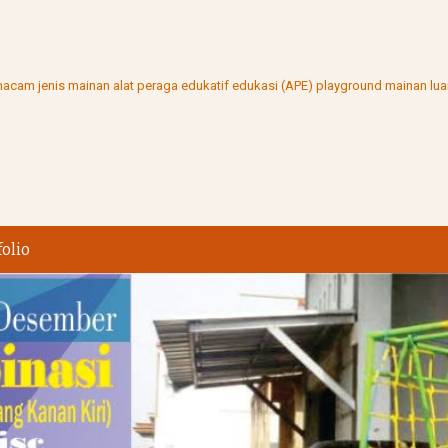
ai macam jenis mainan alat peraga edukatif edukasi (APE) playground mainan l
folio