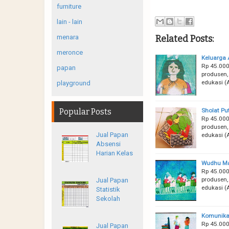
furniture
lain - lain
Related Posts:
menara
meronce
Keluarga 
Rp 45.000
papan
produsen, 
edukasi (
playground
Sholat Pu
Popular Posts
Rp 45.000
produsen, 
Jual Papan
edukasi (
Absensi
Harian Kelas
Wudhu Ma
Rp 45.000
produsen, 
Jual Papan
edukasi (
Statistik
Sekolah
Komunikas
Rp 45.000
Jual Papan