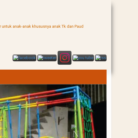
uar untuk anak-anak khususnya anak Tk dan Paud