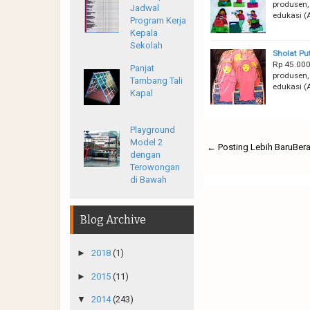
produsen, 
Jadwal
edukasi (
Program Kerja
Kepala
Sekolah
Sholat Pu
Rp 45.000
Panjat
produsen, 
Tambang Tali
edukasi (
Kapal
Playground
Model 2
← Posting Lebih Baru
Ber
dengan
Terowongan
di Bawah
Blog Archive
►
2018
(1)
►
2015
(11)
▼
2014
(243)