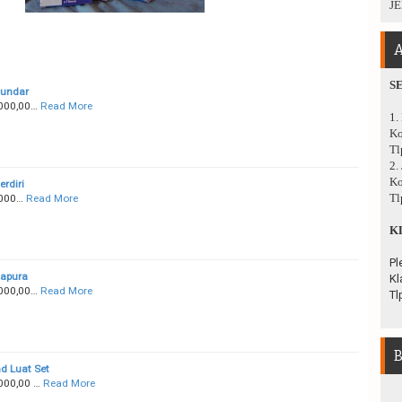
JE
A
S
undar
000,00…
Read More
1.
Ko
Tl
2.
Ko
rdiri
Tl
.000…
Read More
K
Pl
apura
Kl
000,00…
Read More
Tl
B
d Luat Set
000,00 …
Read More