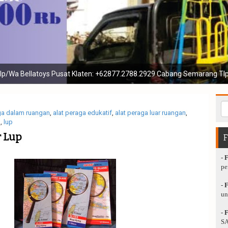
enis playground mainan luar dan menerima jasa reparasi pengecatan 
ga dalam ruangan
,
alat peraga edukatif
,
alat peraga luar ruangan
,
n
,
lup
 Lup
-
pe
-
un
-
SA