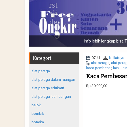
Banyak macam j
Kategori
07.41
bellatoys
alat peraga
,
alat pera
kaca pembesar
,
lain - lai
alat peraga
Kaca Pembesar
alat peraga dalam ruangan
Rp 30.000,00
alat peraga edukatif
alat peraga luar ruangan
balok
bombik
boneka