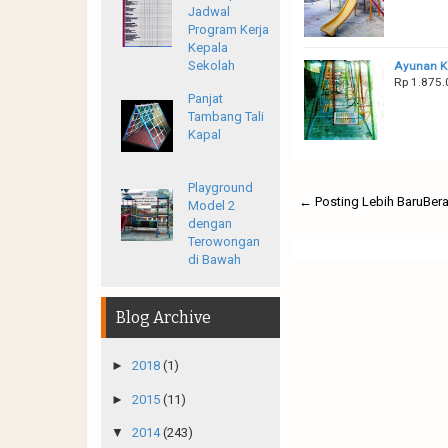
Jadwal
Program Kerja
Kepala
Sekolah
Ayunan K
Rp 1.875.
Panjat
Tambang Tali
Kapal
Playground
← Posting Lebih Baru
Ber
Model 2
dengan
Terowongan
di Bawah
Blog Archive
►
2018
(1)
►
2015
(11)
▼
2014
(243)