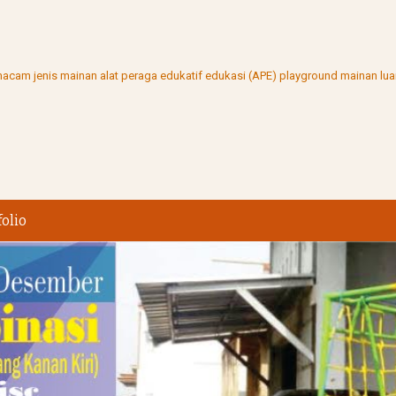
ai macam jenis mainan alat peraga edukatif edukasi (APE) playground mainan l
folio