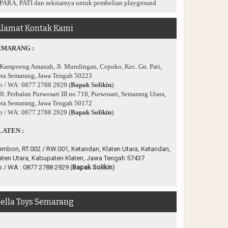
PARA, PATI dan sekitarnya untuk pembelian playground
lamat Kontak Kami
EMARANG :
 Kampoeng Amanah, Jl. Mundingan, Cepoko, Kec. Gn. Pati,
ta Semarang, Jawa Tengah 50223
p / WA: 0877 2788 2929 (
Bapak Solikin
)
 Jl. Perbalan Purwosari III no 718, Purwosari, Semarang Utara,
ta Semarang, Jawa Tengah 50172
p / WA: 0877 2788 2929 (
Bapak Solikin
)
LATEN :
embon, RT.002 / RW.001, Ketandan, Klaten Utara, Ketandan,
aten Utara, Kabupaten Klaten, Jawa Tengah 57437
p / WA :
0877 2788 2929 (
Bapak Solikin
)
ella Toys Semarang