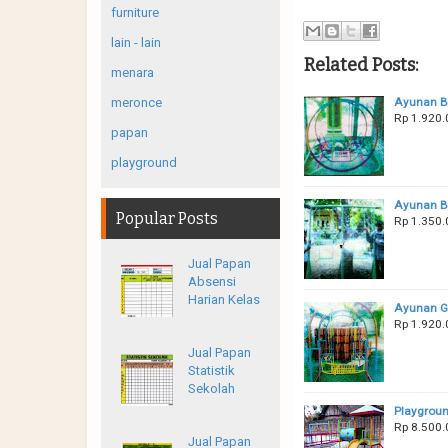
furniture
lain - lain
Related Posts:
menara
Ayunan B
meronce
Rp 1.920.
papan
playground
Ayunan Be
Popular Posts
Rp 1.350
Jual Papan
Absensi
Harian Kelas
Ayunan G
Rp 1.920.
Jual Papan
Statistik
Sekolah
Playgroun
Rp 8.500.
Jual Papan