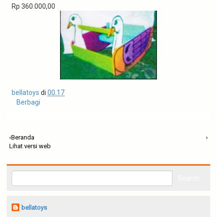
t
Rp 360.000,00
i
o
n
bellatoys
di
00.17
Berbagi
‹
Beranda
›
Lihat versi web
bellatoys