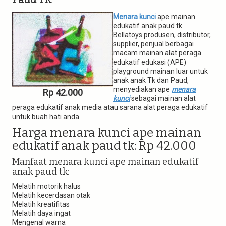
t
i
Menara kunci
ape mainan
o
edukatif anak paud tk.
n
Bellatoys produsen, distributor,
supplier, penjual berbagai
macam mainan alat peraga
edukatif edukasi (APE)
playground mainan luar untuk
anak anak Tk dan Paud,
menyediakan ape
menara
Rp 42.000
kunci
sebagai mainan alat
peraga edukatif anak media atau sarana alat peraga edukatif
untuk buah hati anda.
Harga menara kunci ape mainan
edukatif anak paud tk: Rp 42.000
Manfaat menara kunci ape mainan edukatif
anak paud tk:
Melatih motorik halus
Melatih kecerdasan otak
Melatih kreatifitas
Melatih daya ingat
Mengenal warna