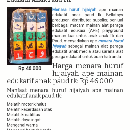
t
i
Menara huruf hijaiyah
ape mainan
o
edukatif anak paud tk. Bellatoys
n
produsen, distributor, supplier, penjual
berbagai macam mainan alat peraga
edukatif edukasi (APE) playground
mainan luar untuk anak anak Tk dan
Paud, menyediakan ape
menara huruf
hijaiyah
sebagai mainan alat peraga
edukatif anak media atau sarana alat
peraga edukatif untuk buah hati anda.
Harga menara huruf
Rp 46.000
hijaiyah ape mainan
edukatif anak paud tk: Rp 46.000
Manfaat menara huruf hijaiyah ape mainan
edukatif anak paud tk:
Melatih motorik halus
Melatih kecerdasan otak
Melatih kreatifitas
Melatih daya ingat
Mengenal warna