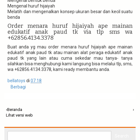
Mengenal bentuk benda
Mengenal huruf hijaiyah
Melatih dan mengenalkan konsep ukuran besar dan kecil suatu
benda
Order menara huruf hijaiyah ape mainan
edukatif anak paud tk via tlp sms wa
+62856.4134.3378
Buat anda yg mau order menara huruf hijaiyah ape mainan
edukatif anak paud tk atau mainan alat peraga edukatif anak
paud tk yang lain atau cuma sekedar mau tanya- tanya
silahkan bisa menghubungi kami langsung bisa melalui tlp, sms,
wa +62856.4134.3378, kami ready membantu anda.
bellatoys
di
07.18
Berbagi
‹
Beranda
›
Lihat versi web